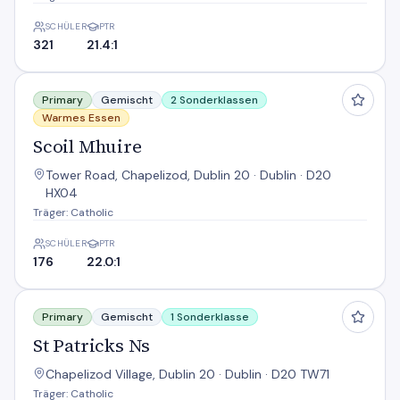
SCHÜLER
PTR
321
21.4:1
Scoil Mhuire
Primary
Gemischt
2 Sonderklassen
Warmes Essen
Scoil Mhuire
Tower Road, Chapelizod, Dublin 20 · Dublin · D20
HX04
Träger: Catholic
SCHÜLER
PTR
176
22.0:1
St Patricks Ns
Primary
Gemischt
1 Sonderklasse
St Patricks Ns
Chapelizod Village, Dublin 20 · Dublin · D20 TW71
Träger: Catholic