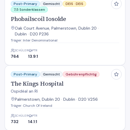
Post-Primary
Gemischt
DEIS ·
DEIS
7,5 Sonderklassen
Phobailscoil Iosolde
Oak Court Avenue, Palmerstown, Dublin 20 ·
Dublin · D20 P236
Träger: Inter Denominational
SCHÜLER
PTR
764
13.9:1
The Kings Hospital
Post-Primary
Gemischt
Gebührenpflichtig
The Kings Hospital
Ospidéal an Rí
Palmerstown, Dublin 20 · Dublin · D20 V256
Träger: Church Of Ireland
SCHÜLER
PTR
732
14.1:1