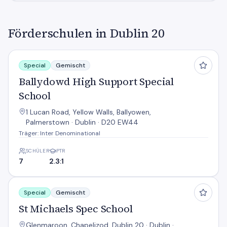
Förderschulen in Dublin 20
Ballydowd High Support Special School
Special
Gemischt
Ballydowd High Support Special
School
1 Lucan Road, Yellow Walls, Ballyowen,
Palmerstown · Dublin · D20 EW44
Träger: Inter Denominational
SCHÜLER
PTR
7
2.3:1
St Michaels Spec School
Special
Gemischt
St Michaels Spec School
Glenmaroon, Chapelizod, Dublin 20 · Dublin ·