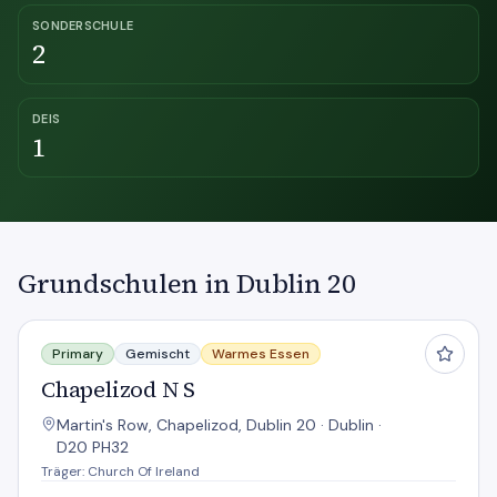
SONDERSCHULE
2
DEIS
1
Grundschulen in Dublin 20
Chapelizod N S
Primary
Gemischt
Warmes Essen
Chapelizod N S
Martin's Row, Chapelizod, Dublin 20 · Dublin ·
D20 PH32
Träger: Church Of Ireland