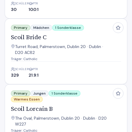
SCHÜLER
PTR
30
10.0:1
Scoil Bride C
Primary
Mädchen
1 Sonderklasse
Scoil Bride C
Turret Road, Palmerstown, Dublin 20 · Dublin ·
D20 AC82
Träger: Catholic
SCHÜLER
PTR
329
21.9:1
Scoil Lorcain B
Primary
Jungen
1 Sonderklasse
Warmes Essen
Scoil Lorcain B
The Oval, Palmerstown, Dublin 20 · Dublin · D20
W227
Träger: Catholic