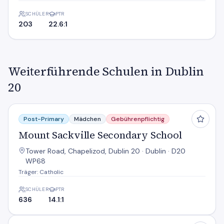
SCHÜLER
PTR
203
22.6:1
Weiterführende Schulen in Dublin
20
Mount Sackville Secondary School
Post-Primary
Mädchen
Gebührenpflichtig
Mount Sackville Secondary School
Tower Road, Chapelizod, Dublin 20 · Dublin · D20
WP68
Träger: Catholic
SCHÜLER
PTR
636
14.1:1
Phobailscoil Iosolde