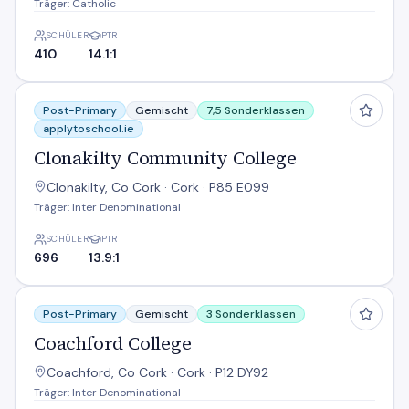
Träger: Catholic
SCHÜLER
PTR
410
14.1:1
Clonakilty Community College
Post-Primary
Gemischt
7,5 Sonderklassen
applytoschool.ie
Clonakilty Community College
Clonakilty, Co Cork · Cork · P85 E099
Träger: Inter Denominational
SCHÜLER
PTR
696
13.9:1
Coachford College
Post-Primary
Gemischt
3 Sonderklassen
Coachford College
Coachford, Co Cork · Cork · P12 DY92
Träger: Inter Denominational