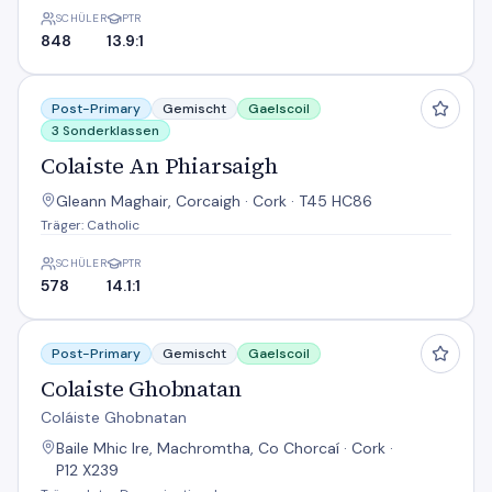
SCHÜLER
PTR
848
13.9:1
Colaiste An Phiarsaigh
Post-Primary
Gemischt
Gaelscoil
3 Sonderklassen
Colaiste An Phiarsaigh
Gleann Maghair, Corcaigh · Cork · T45 HC86
Träger: Catholic
SCHÜLER
PTR
578
14.1:1
Colaiste Ghobnatan
Post-Primary
Gemischt
Gaelscoil
Colaiste Ghobnatan
Coláiste Ghobnatan
Baile Mhic Ire, Machromtha, Co Chorcaí · Cork ·
P12 X239