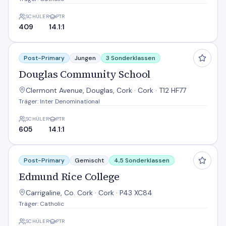
SCHÜLER
PTR
409
14.1:1
Douglas Community School
Post-Primary
Jungen
3 Sonderklassen
Douglas Community School
Clermont Avenue, Douglas, Cork · Cork · T12 HF77
Träger: Inter Denominational
SCHÜLER
PTR
605
14.1:1
Edmund Rice College
Post-Primary
Gemischt
4,5 Sonderklassen
Edmund Rice College
Carrigaline, Co. Cork · Cork · P43 XC84
Träger: Catholic
SCHÜLER
PTR