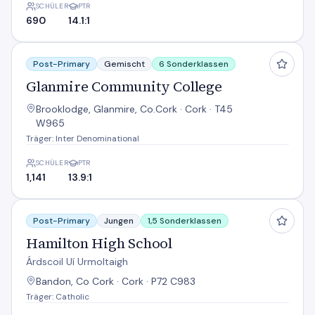
SCHÜLER
PTR
690
14.1:1
Glanmire Community College
Post-Primary
Gemischt
6 Sonderklassen
Glanmire Community College
Brooklodge, Glanmire, Co.Cork · Cork · T45
W965
Träger: Inter Denominational
SCHÜLER
PTR
1,141
13.9:1
Hamilton High School
Post-Primary
Jungen
1,5 Sonderklassen
Hamilton High School
Árdscoil Uí Urmoltaigh
Bandon, Co Cork · Cork · P72 C983
Träger: Catholic