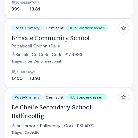
SCHÜLER
PTR
399
13.8:1
Kinsale Community School
Post-Primary
Gemischt
10,5 Sonderklassen
Kinsale Community School
Pobalscoil Chionn tSáile
Kinsale, Co Cork · Cork · P17 R993
Träger: Inter Denominational
SCHÜLER
PTR
1,450
13.9:1
Le Cheile Secondary School Ballincollig
Post-Primary
Gemischt
4,5 Sonderklassen
Le Cheile Secondary School
Ballincollig
Innishmore, Ballincollig · Cork · P31 A072
Träger: Catholic