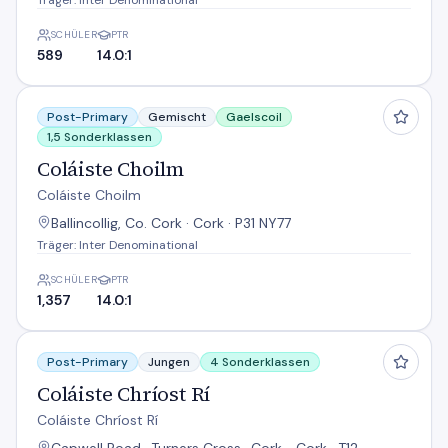
Träger: Inter Denominational
SCHÜLER
PTR
589
14.0:1
Coláiste Choilm
Post-Primary
Gemischt
Gaelscoil
1,5 Sonderklassen
Coláiste Choilm
Coláiste Choilm
Ballincollig, Co. Cork · Cork · P31 NY77
Träger: Inter Denominational
SCHÜLER
PTR
1,357
14.0:1
Coláiste Chríost Rí
Post-Primary
Jungen
4 Sonderklassen
Coláiste Chríost Rí
Coláiste Chríost Rí