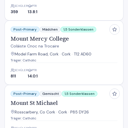
SCHÜLER
PTR
359
13.8:1
Mount Mercy College
Post-Primary
Mädchen
1,5 Sonderklassen
Mount Mercy College
Coláiste Cnoc na Trocaire
Model Farm Road, Cork · Cork · T12 AD60
Träger: Catholic
SCHÜLER
PTR
811
14.0:1
Mount St Michael
Post-Primary
Gemischt
1,5 Sonderklassen
Mount St Michael
Rosscarbery, Co Cork · Cork · P85 DY26
Träger: Catholic