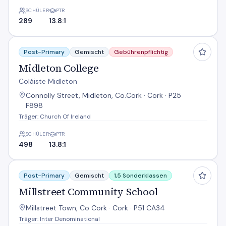
SCHÜLER
PTR
289
13.8:1
Midleton College
Post-Primary
Gemischt
Gebührenpflichtig
Midleton College
Coláiste Midleton
Connolly Street, Midleton, Co.Cork · Cork · P25
F898
Träger: Church Of Ireland
SCHÜLER
PTR
498
13.8:1
Millstreet Community School
Post-Primary
Gemischt
1,5 Sonderklassen
Millstreet Community School
Millstreet Town, Co Cork · Cork · P51 CA34
Träger: Inter Denominational