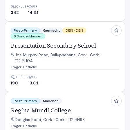
SCHÜLER
PTR
342
14.3:1
Presentation Secondary School
Post-Primary
Gemischt
DEIS ·
DEIS
6 Sonderklassen
Presentation Secondary School
Joe Murphy Road, Ballyphehane, Cork · Cork ·
T12 YH04
Träger: Catholic
SCHÜLER
PTR
190
13.6:1
Regina Mundi College
Post-Primary
Mädchen
Regina Mundi College
Douglas Road, Cork · Cork · T12 HN93
Träger: Catholic