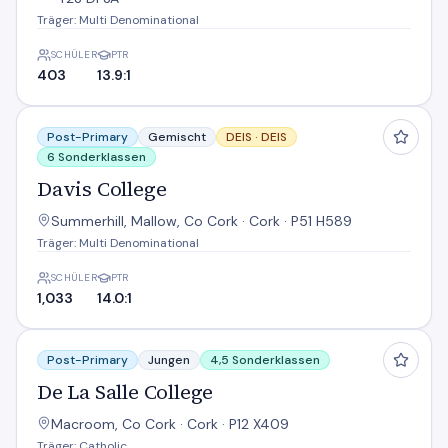
Träger: Multi Denominational
SCHÜLER
PTR
403
13.9:1
Davis College
Post-Primary
Gemischt
DEIS ·
DEIS
6 Sonderklassen
Davis College
Summerhill, Mallow, Co Cork · Cork · P51 H589
Träger: Multi Denominational
SCHÜLER
PTR
1,033
14.0:1
De La Salle College
Post-Primary
Jungen
4,5 Sonderklassen
De La Salle College
Macroom, Co Cork · Cork · P12 X409
Träger: Catholic