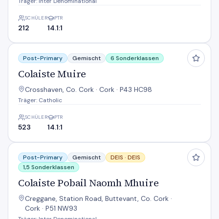
Träger: Inter Denominational
SCHÜLER
PTR
212
14.1:1
Colaiste Muire
Post-Primary
Gemischt
6 Sonderklassen
Colaiste Muire
Crosshaven, Co. Cork · Cork · P43 HC98
Träger: Catholic
SCHÜLER
PTR
523
14.1:1
Colaiste Pobail Naomh Mhuire
Post-Primary
Gemischt
DEIS ·
DEIS
1,5 Sonderklassen
Colaiste Pobail Naomh Mhuire
Creggane, Station Road, Buttevant, Co. Cork ·
Cork · P51 NW93