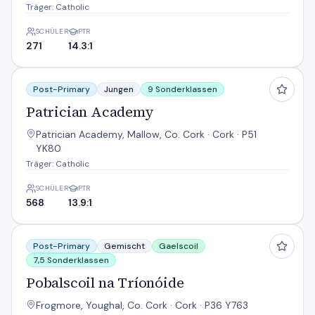
Träger: Catholic
SCHÜLER
PTR
271
14.3:1
Patrician Academy
Post-Primary
Jungen
9 Sonderklassen
Patrician Academy
Patrician Academy, Mallow, Co. Cork · Cork · P51
YK80
Träger: Catholic
SCHÜLER
PTR
568
13.9:1
Pobalscoil na Tríonóide
Post-Primary
Gemischt
Gaelscoil
7,5 Sonderklassen
Pobalscoil na Tríonóide
Frogmore, Youghal, Co. Cork · Cork · P36 Y763