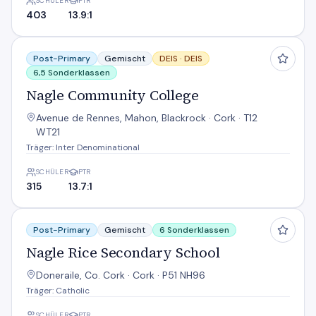
SCHÜLER
PTR
403
13.9:1
Nagle Community College
Post-Primary
Gemischt
DEIS ·
DEIS
6,5 Sonderklassen
Nagle Community College
Avenue de Rennes, Mahon, Blackrock · Cork · T12
WT21
Träger: Inter Denominational
SCHÜLER
PTR
315
13.7:1
Nagle Rice Secondary School
Post-Primary
Gemischt
6 Sonderklassen
Nagle Rice Secondary School
Doneraile, Co. Cork · Cork · P51 NH96
Träger: Catholic
SCHÜLER
PTR