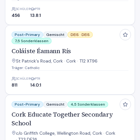
SCHÜLER
PTR
456
13.8:1
Coláiste Éamann Rís
Post-Primary
Gemischt
DEIS ·
DEIS
7,5 Sonderklassen
Coláiste Éamann Rís
St Patrick's Road, Cork · Cork · T12 XT96
Träger: Catholic
SCHÜLER
PTR
811
14.0:1
Cork Educate Together Secondary School
Post-Primary
Gemischt
4,5 Sonderklassen
Cork Educate Together Secondary
School
c/o Griffith College, Wellington Road, Cork · Cork
· T23 DF3A