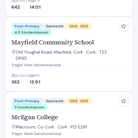
SCHÜLER
PTR
642
14.0:1
Mayfield Community School
Post-Primary
Gemischt
DEIS ·
DEIS
4,5 Sonderklassen
Mayfield Community School
Old Youghal Road, Mayfield, Cork · Cork · T23
DP95
Träger: Inter Denominational
SCHÜLER
PTR
362
13.9:1
McEgan College
Post-Primary
Gemischt
DEIS ·
DEIS
3 Sonderklassen
McEgan College
Macroom, Co Cork · Cork · P12 E291
Träger: Multi Denominational