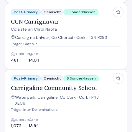
CCN Carrignavar
Post-Primary
Gemischt
3 Sonderklassen
CCN Carrignavar
Coláiste an Chroí Naofa
Carraig na bhFear, Co Chorcaí · Cork · T34 RX93
Träger: Catholic
SCHÜLER
PTR
461
14.0:1
Carrigaline Community School
Post-Primary
Gemischt
6 Sonderklassen
Carrigaline Community School
Waterpark, Carrigaline, Co Cork · Cork · P43
XE06
Träger: Inter Denominational
SCHÜLER
PTR
1,072
13.9:1