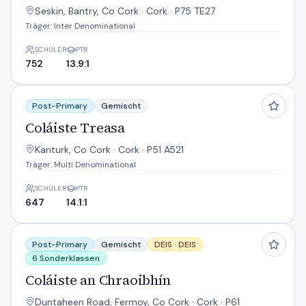
Seskin, Bantry, Co Cork · Cork · P75 TE27
Träger: Inter Denominational
SCHÜLER
PTR
752
13.9:1
Coláiste Treasa
Post-Primary
Gemischt
Coláiste Treasa
Kanturk, Co Cork · Cork · P51 A521
Träger: Multi Denominational
SCHÜLER
PTR
647
14.1:1
Coláiste an Chraoibhín
Post-Primary
Gemischt
DEIS ·
DEIS
6 Sonderklassen
Coláiste an Chraoibhín
Duntaheen Road, Fermoy, Co Cork · Cork · P61