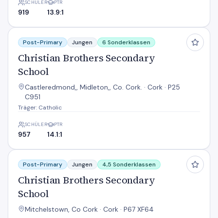
SCHÜLER
PTR
919
13.9:1
Christian Brothers Secondary School
Post-Primary
Jungen
6 Sonderklassen
Christian Brothers Secondary
School
Castleredmond,, Midleton,, Co. Cork. · Cork · P25
C951
Träger: Catholic
SCHÜLER
PTR
957
14.1:1
Christian Brothers Secondary School
Post-Primary
Jungen
4,5 Sonderklassen
Christian Brothers Secondary
School
Mitchelstown, Co Cork · Cork · P67 XF64