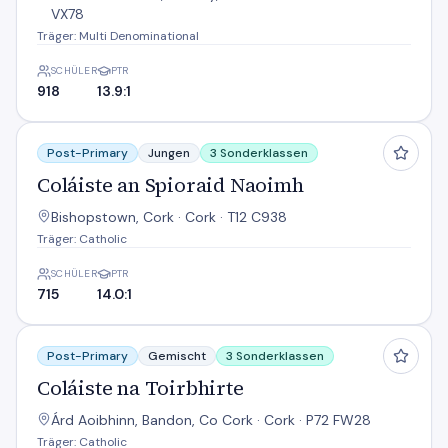
VX78
Träger: Multi Denominational
SCHÜLER
PTR
918
13.9:1
Coláiste an Spioraid Naoimh
Post-Primary
Jungen
3 Sonderklassen
Coláiste an Spioraid Naoimh
Bishopstown, Cork · Cork · T12 C938
Träger: Catholic
SCHÜLER
PTR
715
14.0:1
Coláiste na Toirbhirte
Post-Primary
Gemischt
3 Sonderklassen
Coláiste na Toirbhirte
Árd Aoibhinn, Bandon, Co Cork · Cork · P72 FW28
Träger: Catholic