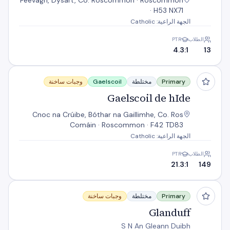
Feevagh, Dysart, Co. Roscommon · Roscommon
· H53 NX71
الجهة الراعية: Catholic
الطلاب
PTR
4.3:1
13
Gaelscoil de hIde
Primary
مختلطة
Gaelscoil
وجبات ساخنة
Gaelscoil de hIde
Cnoc na Crúibe, Bóthar na Gaillimhe, Co. Ros
Comáin · Roscommon · F42 TD83
الجهة الراعية: Catholic
الطلاب
PTR
21.3:1
149
Glanduff
Primary
مختلطة
وجبات ساخنة
Glanduff
S N An Gleann Duibh