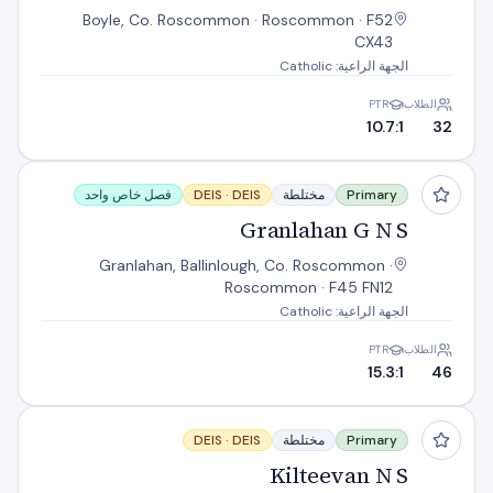
Boyle, Co. Roscommon · Roscommon · F52
CX43
الجهة الراعية: Catholic
الطلاب
PTR
10.7:1
32
Granlahan G N S
Primary
مختلطة
DEIS
DEIS ·
فصل خاص واحد
Granlahan G N S
Granlahan, Ballinlough, Co. Roscommon ·
Roscommon · F45 FN12
الجهة الراعية: Catholic
الطلاب
PTR
15.3:1
46
Kilteevan N S
Primary
مختلطة
DEIS
DEIS ·
Kilteevan N S