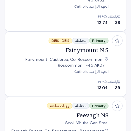
F45 XV82
الجهة الراعية: Catholic
الطلاب
PTR
12.7:1
38
Fairymount N S
Primary
مختلطة
DEIS
DEIS ·
Fairymount N S
Fairymount, Castlerea, Co. Roscommon ·
Roscommon · F45 AK07
الجهة الراعية: Catholic
الطلاب
PTR
13.0:1
39
Feevagh NS
Primary
مختلطة
وجبات ساخنة
Feevagh NS
Scoil Mhuire Gan Smal