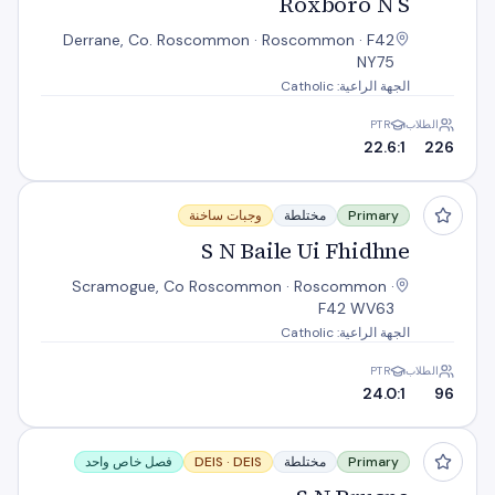
Roxboro N S
Derrane, Co. Roscommon · Roscommon · F42
NY75
الجهة الراعية: Catholic
الطلاب
PTR
22.6:1
226
S N Baile Ui Fhidhne
Primary
مختلطة
وجبات ساخنة
S N Baile Ui Fhidhne
Scramogue, Co Roscommon · Roscommon ·
F42 WV63
الجهة الراعية: Catholic
الطلاب
PTR
24.0:1
96
S N Brusna
Primary
مختلطة
DEIS
DEIS ·
فصل خاص واحد