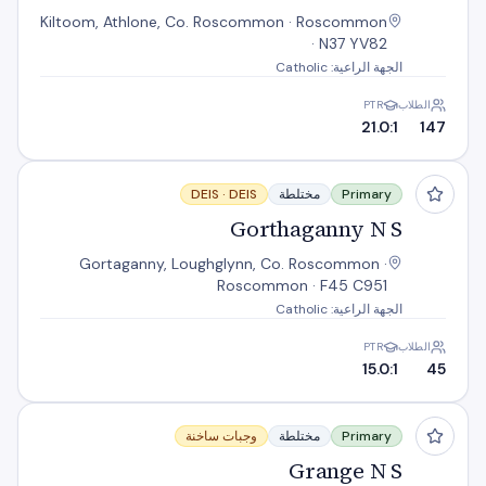
Kiltoom, Athlone, Co. Roscommon · Roscommon
· N37 YV82
الجهة الراعية: Catholic
الطلاب
PTR
21.0:1
147
Gorthaganny N S
Primary
مختلطة
DEIS
DEIS ·
Gorthaganny N S
Gortaganny, Loughglynn, Co. Roscommon ·
Roscommon · F45 C951
الجهة الراعية: Catholic
الطلاب
PTR
15.0:1
45
Grange N S
Primary
مختلطة
وجبات ساخنة
Grange N S