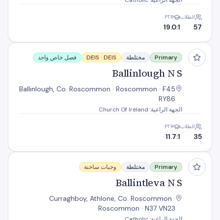
الجهة الراعية: Catholic
الطلاب
PTR
19.0:1
57
Ballinlough N S
Primary
مختلطة
DEIS
DEIS ·
فصل خاص واحد
Ballinlough N S
Ballinlough, Co. Roscommon · Roscommon · F45
RY86
الجهة الراعية: Church Of Ireland
الطلاب
PTR
11.7:1
35
Ballintleva N S
Primary
مختلطة
وجبات ساخنة
Ballintleva N S
Curraghboy, Athlone, Co. Roscommon ·
Roscommon · N37 VN23
الجهة الراعية: Catholic