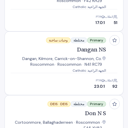
Roscommon · F42 KH29
الجهة الراعية: Catholic
الطلاب
PTR
17.0:1
51
Dangan NS
Primary
مختلطة
وجبات ساخنة
Dangan NS
Dangan, Kilmore, Carrick-on-Shannon, Co.
Roscommon · Roscommon · N41 RC79
الجهة الراعية: Catholic
الطلاب
PTR
23.0:1
92
Don N S
Primary
مختلطة
DEIS
DEIS ·
Don N S
Cortoonmore, Ballaghaderreen · Roscommon ·