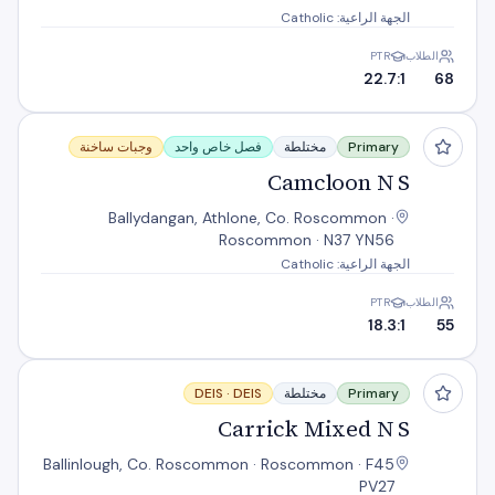
الجهة الراعية: Catholic
الطلاب
PTR
22.7:1
68
Camcloon N S
Primary
مختلطة
فصل خاص واحد
وجبات ساخنة
Camcloon N S
Ballydangan, Athlone, Co. Roscommon ·
Roscommon · N37 YN56
الجهة الراعية: Catholic
الطلاب
PTR
18.3:1
55
Carrick Mixed N S
Primary
مختلطة
DEIS
DEIS ·
Carrick Mixed N S
Ballinlough, Co. Roscommon · Roscommon · F45
PV27