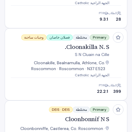
الجهة الراعية: Catholic
الطلاب
PTR
9.3:1
28
Cloonakilla N. S.
Primary
مختلطة
فصلان خاصان
وجبات ساخنة
Cloonakilla N. S.
S N Cluain na Cille
Cloonakille, Bealnamulla, Athlone, Co.
Roscommon · Roscommon · N37 E523
الجهة الراعية: Catholic
الطلاب
PTR
22.2:1
399
Cloonbonnif N S
Primary
مختلطة
DEIS
DEIS ·
Cloonbonnif N S
Cloonbonniffe, Castlerea, Co. Roscommon ·