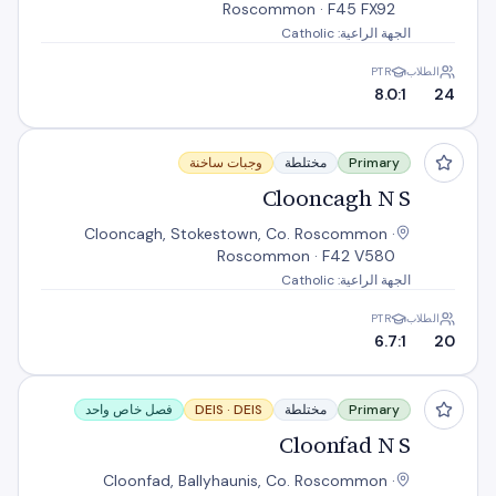
Roscommon · F45 FX92
الجهة الراعية: Catholic
الطلاب
PTR
8.0:1
24
Clooncagh N S
Primary
مختلطة
وجبات ساخنة
Clooncagh N S
Clooncagh, Stokestown, Co. Roscommon ·
Roscommon · F42 V580
الجهة الراعية: Catholic
الطلاب
PTR
6.7:1
20
Cloonfad N S
Primary
مختلطة
DEIS
DEIS ·
فصل خاص واحد
Cloonfad N S
Cloonfad, Ballyhaunis, Co. Roscommon ·