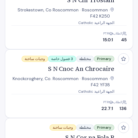
S N Cill Trostain
Strokestown, Co Roscommon · Roscommon ·
F42 K250
الجهة الراعية: Catholic
الطلاب
PTR
15.0:1
45
S N Cnoc An Chrocaire
Primary
مختلطة
3 فصول خاصة
وجبات ساخنة
S N Cnoc An Chrocaire
Knockcroghery, Co. Roscommon · Roscommon ·
F42 YF38
الجهة الراعية: Catholic
الطلاب
PTR
22.7:1
136
S N Cor na Fola B
Primary
مختلطة
وجبات ساخنة
S N Cor na Fola B