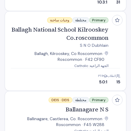
10.3:1
31
Ballagh National School Kilrooskey Co.roscommon
Primary
مختلطة
وجبات ساخنة
Ballagh National School Kilrooskey
Co.roscommon
S N O Dubhlain
Ballagh, Kilrooskey, Co Roscommon ·
Roscommon · F42 CF90
الجهة الراعية: Catholic
الطلاب
PTR
5.0:1
15
Ballanagare N S
Primary
مختلطة
DEIS
DEIS ·
Ballanagare N S
Ballinagare, Castlerea, Co. Roscommon ·
Roscommon · F45 W288