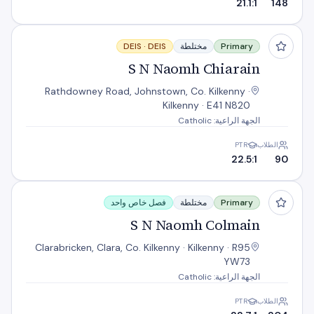
21.1:1
148
S N Naomh Chiarain
Primary
مختلطة
DEIS
DEIS ·
S N Naomh Chiarain
Rathdowney Road, Johnstown, Co. Kilkenny ·
Kilkenny · E41 N820
الجهة الراعية: Catholic
الطلاب
PTR
22.5:1
90
S N Naomh Colmain
Primary
مختلطة
فصل خاص واحد
S N Naomh Colmain
Clarabricken, Clara, Co. Kilkenny · Kilkenny · R95
YW73
الجهة الراعية: Catholic
الطلاب
PTR