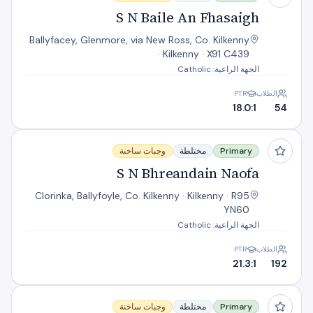
S N Baile An Fhasaigh
Ballyfacey, Glenmore, via New Ross, Co. Kilkenny
· Kilkenny · X91 C439
الجهة الراعية: Catholic
الطلاب
PTR
18.0:1
54
S N Bhreandain Naofa
Primary
مختلطة
وجبات ساخنة
S N Bhreandain Naofa
Clorinka, Ballyfoyle, Co. Kilkenny · Kilkenny · R95
YN60
الجهة الراعية: Catholic
الطلاب
PTR
21.3:1
192
S N Bhridhe
Primary
مختلطة
وجبات ساخنة