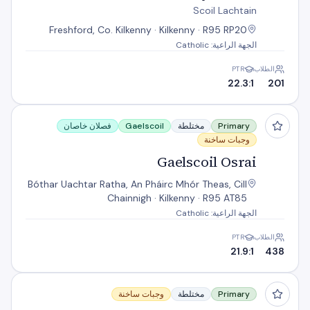
Scoil Lachtain
Freshford, Co. Kilkenny · Kilkenny · R95 RP20
الجهة الراعية: Catholic
الطلاب
PTR
22.3:1
201
Gaelscoil Osrai
Primary
مختلطة
Gaelscoil
فصلان خاصان
وجبات ساخنة
Gaelscoil Osrai
Bóthar Uachtar Ratha, An Pháirc Mhór Theas, Cill
Chainnigh · Kilkenny · R95 AT85
الجهة الراعية: Catholic
الطلاب
PTR
21.9:1
438
Gathabawn N.S.
Primary
مختلطة
وجبات ساخنة