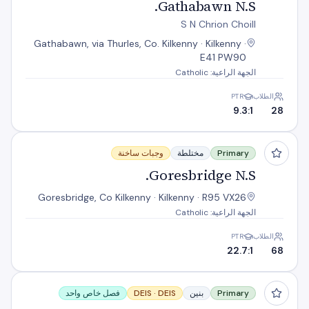
Gathabawn N.S.
S N Chrion Choill
Gathabawn, via Thurles, Co. Kilkenny · Kilkenny ·
E41 PW90
الجهة الراعية: Catholic
الطلاب
PTR
9.3:1
28
Goresbridge N.S.
Primary
مختلطة
وجبات ساخنة
Goresbridge N.S.
Goresbridge, Co Kilkenny · Kilkenny · R95 VX26
الجهة الراعية: Catholic
الطلاب
PTR
22.7:1
68
Graig na Manach Buac
Primary
بنين
DEIS
DEIS ·
فصل خاص واحد