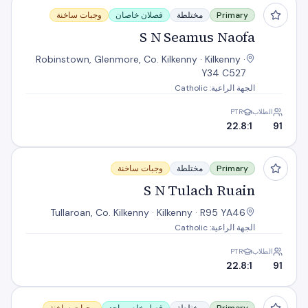
S N Seamus Naofa
Primary
مختلطة
فصلان خاصان
وجبات ساخنة
S N Seamus Naofa
Robinstown, Glenmore, Co. Kilkenny · Kilkenny ·
Y34 C527
الجهة الراعية: Catholic
الطلاب
PTR
22.8:1
91
S N Tulach Ruain
Primary
مختلطة
وجبات ساخنة
S N Tulach Ruain
Tullaroan, Co. Kilkenny · Kilkenny · R95 YA46
الجهة الراعية: Catholic
الطلاب
PTR
22.8:1
91
Scoil Bhride B7c