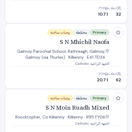
الطلاب
PTR
10.7:1
32
S N Mhichil Naofa
Primary
مختلطة
وجبات ساخنة
S N Mhichil Naofa
Galmoy Parochial School, Rathreagh, Galmoy,
Galmoy (via Thurles) · Kilkenny · E41 TD34
الجهة الراعية: Catholic
الطلاب
PTR
20.7:1
62
S N Moin Ruadh Mixed
Primary
مختلطة
وجبات ساخنة
S N Moin Ruadh Mixed
Knocktopher, Co Kilkenny · Kilkenny · R95 FY06
الجهة الراعية: Catholic