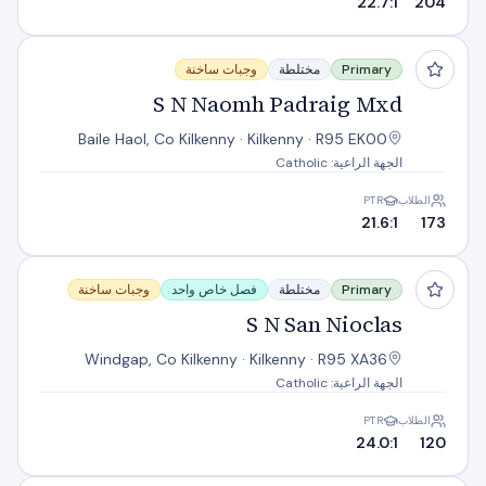
22.7:1
204
S N Naomh Padraig Mxd
Primary
مختلطة
وجبات ساخنة
S N Naomh Padraig Mxd
Baile Haol, Co Kilkenny · Kilkenny · R95 EK00
الجهة الراعية: Catholic
الطلاب
PTR
21.6:1
173
S N San Nioclas
Primary
مختلطة
فصل خاص واحد
وجبات ساخنة
S N San Nioclas
Windgap, Co Kilkenny · Kilkenny · R95 XA36
الجهة الراعية: Catholic
الطلاب
PTR
24.0:1
120