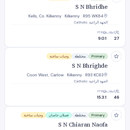
S N Bhridhe
Kells, Co. Kilkenny · Kilkenny · R95 WK84
الجهة الراعية: Catholic
الطلاب
PTR
9.0:1
27
S N Bhrighde
Primary
مختلطة
وجبات ساخنة
S N Bhrighde
Coon West, Carlow · Kilkenny · R93 KC63
الجهة الراعية: Catholic
الطلاب
PTR
15.3:1
46
S N Chiaran Naofa
Primary
مختلطة
فصلان خاصان
وجبات ساخنة
S N Chiaran Naofa