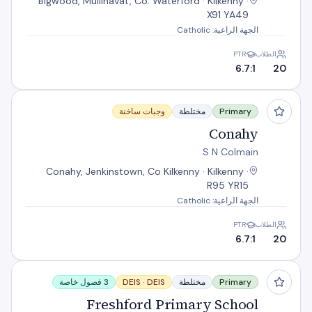
Bigwood, Mullinavat, Co. Waterford · Kilkenny ·
X91 YA49
الجهة الراعية: Catholic
الطلاب
PTR
6.7:1
20
Conahy
Primary
مختلطة
وجبات ساخنة
Conahy
S N Colmain
Conahy, Jenkinstown, Co Kilkenny · Kilkenny ·
R95 YR15
الجهة الراعية: Catholic
الطلاب
PTR
6.7:1
20
Freshford Primary School
Primary
مختلطة
DEIS
DEIS ·
3 فصول خاصة
Freshford Primary School