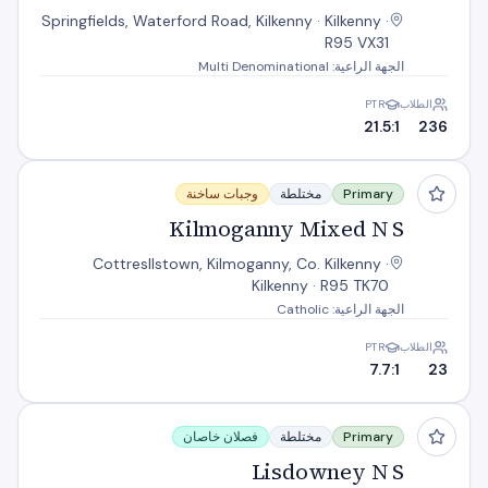
Springfields, Waterford Road, Kilkenny · Kilkenny ·
R95 VX31
الجهة الراعية: Multi Denominational
الطلاب
PTR
21.5:1
236
Kilmoganny Mixed N S
Primary
مختلطة
وجبات ساخنة
Kilmoganny Mixed N S
Cottresllstown, Kilmoganny, Co. Kilkenny ·
Kilkenny · R95 TK70
الجهة الراعية: Catholic
الطلاب
PTR
7.7:1
23
Lisdowney N S
Primary
مختلطة
فصلان خاصان
Lisdowney N S