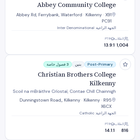
Abbey Community College
Abbey Rd, Ferrybank, Waterford · Kilkenny · X91
PC91
الجهة الراعية: Inter Denominational
الطلاب
PTR
13.9:1
1,004
Christian Brothers College Kilkenny
Post-Primary
بنين
3 فصول خاصة
Christian Brothers College
Kilkenny
Scoil na mBráithre Críostaí, Contae Chill Chainnigh
Dunningstown Road,, Kilkenny · Kilkenny · R95
X6CX
الجهة الراعية: Catholic
الطلاب
PTR
14.1:1
816