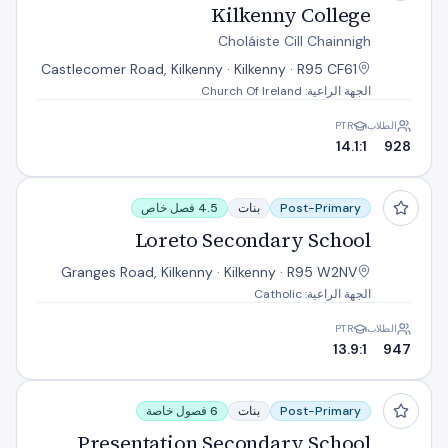
Kilkenny College
Choláiste Cill Chainnigh
Castlecomer Road, Kilkenny · Kilkenny · R95 CF61
الجهة الراعية: Church Of Ireland
الطلاب
PTR
14.1:1
928
Loreto Secondary School
Post-Primary
بنات
4.5 فصل خاص
Loreto Secondary School
Granges Road, Kilkenny · Kilkenny · R95 W2NV
الجهة الراعية: Catholic
الطلاب
PTR
13.9:1
947
Presentation Secondary School
Post-Primary
بنات
6 فصول خاصة
Presentation Secondary School