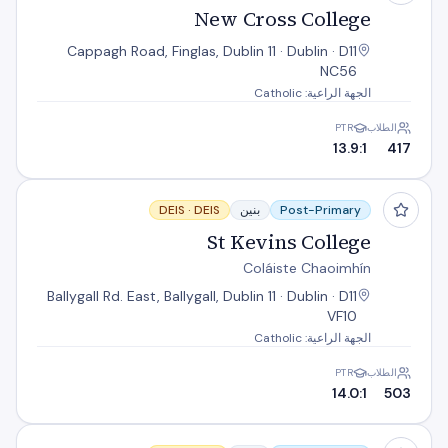
New Cross College
Cappagh Road, Finglas, Dublin 11 · Dublin · D11
NC56
الجهة الراعية: Catholic
الطلاب
PTR
13.9:1
417
St Kevins College
Post-Primary
بنين
DEIS
DEIS ·
St Kevins College
Coláiste Chaoimhín
Ballygall Rd. East, Ballygall, Dublin 11 · Dublin · D11
VF10
الجهة الراعية: Catholic
الطلاب
PTR
14.0:1
503
St Mary's Secondary School