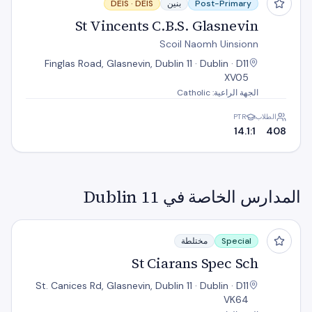
Post-Primary
بنين
DEIS
DEIS ·
St Vincents C.B.S. Glasnevin
Scoil Naomh Uinsionn
Finglas Road, Glasnevin, Dublin 11 · Dublin · D11
XV05
الجهة الراعية: Catholic
الطلاب
PTR
14.1:1
408
المدارس الخاصة في Dublin 11
St Ciarans Spec Sch
Special
مختلطة
St Ciarans Spec Sch
St. Canices Rd, Glasnevin, Dublin 11 · Dublin · D11
VK64