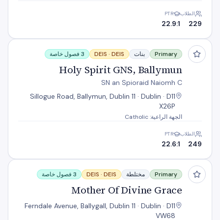
الطلاب
PTR
22.9:1
229
Holy Spirit GNS, Ballymun
Primary
بنات
DEIS
DEIS ·
3 فصول خاصة
Holy Spirit GNS, Ballymun
SN an Spioraid Naiomh C
Sillogue Road, Ballymun, Dublin 11 · Dublin · D11
X26P
الجهة الراعية: Catholic
الطلاب
PTR
22.6:1
249
Mother Of Divine Grace
Primary
مختلطة
DEIS
DEIS ·
3 فصول خاصة
Mother Of Divine Grace
Ferndale Avenue, Ballygall, Dublin 11 · Dublin · D11
VW68