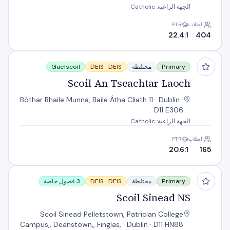
الجهة الراعية: Catholic
الطلاب
PTR
22.4:1
404
Scoil An Tseachtar Laoch
Primary
مختلطة
DEIS
DEIS ·
Gaelscoil
Scoil An Tseachtar Laoch
Bóthar Bhaile Munna, Baile Átha Cliath 11 · Dublin ·
D11 E306
الجهة الراعية: Catholic
الطلاب
PTR
20.6:1
165
Scoil Sinead NS
Primary
مختلطة
DEIS
DEIS ·
3 فصول خاصة
Scoil Sinead NS
Scoil Sinead Pelletstown, Patrician College
Campus,, Deanstown,, Finglas, · Dublin · D11 HN88