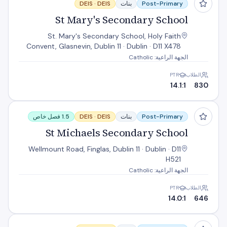
Post-Primary
بنات
DEIS
DEIS ·
St Mary's Secondary School
St. Mary's Secondary School, Holy Faith
Convent, Glasnevin, Dublin 11 · Dublin · D11 X478
الجهة الراعية: Catholic
الطلاب
PTR
14.1:1
830
St Michaels Secondary School
Post-Primary
بنات
DEIS
DEIS ·
1.5 فصل خاص
St Michaels Secondary School
Wellmount Road, Finglas, Dublin 11 · Dublin · D11
H521
الجهة الراعية: Catholic
الطلاب
PTR
14.0:1
646
St Vincents C.B.S. Glasnevin