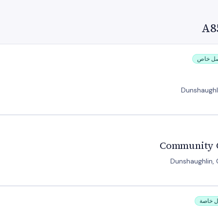
Dunshaughl
Community C
Dunshaughlin, 