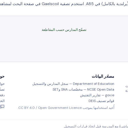
تصفّح المدارس حسب المقاطعة
مصادر البيانات
حو
Department of Education — سجل المدارس والتسجيل
حول  Scout
ت
NCSE Open Data — مخصّصات SNA وSET
تصف
تمدة
gov.ie — تقارير التفتيش
دقة 
قوائم تصنيف DEIS
الخ
إ
أُعيد استخدامها بموجب CC BY 4.0 / Open Government Licence.
مباشرةً مع المدرسة قبل اتخاذ قرارات التسجيل.