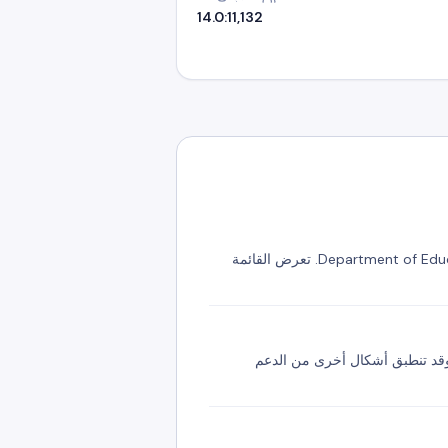
14.0:1
1,132
تضم A85 في سجلات Scoil Scout 9 مدارس ابتدائية و3 مدارس ما بعد ابتدائية، استناداً إلى سجل المدارس لدى Department of Education. تعرض القائمة
حالياً أي مدرسة في A85 مصنّفة ضمن DEIS، استناداً إلى آخر قائمة منشورة من Department of Education. وقد تنطبق أشكال أخرى من الدعم