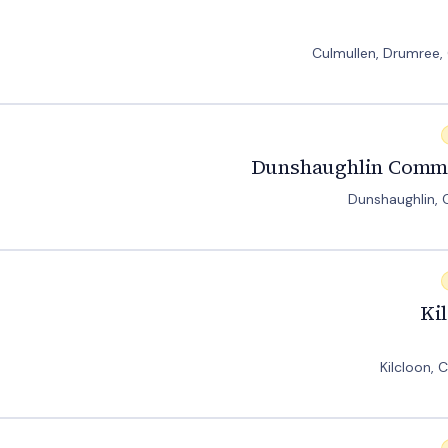
Culmullen, Drumree,
Dun
Dunshaughlin Commu
Dunshaughlin, 
Ki
Kilcloon, 