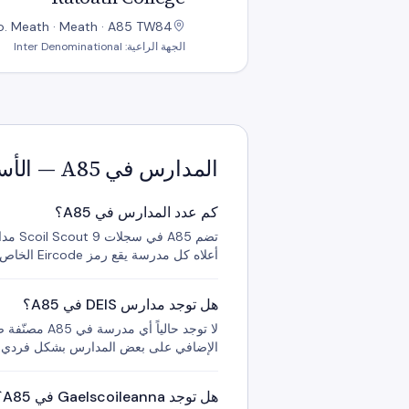
o. Meath · Meath · A85 TW84
الجهة الراعية: Inter Denominational
المدارس في A85 — الأسئلة الشائعة
كم عدد المدارس في A85؟
أعلاه كل مدرسة يقع رمز Eircode الخاص بها ضمن مفتاح التوجيه هذا.
هل توجد مدارس DEIS في A85؟
الإضافي على بعض المدارس بشكل فردي.
هل توجد Gaelscoileanna في A85؟