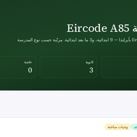
Ei
12 مدرسة في مفتاح التوجيه Eircode A85 (A85) بأيرلندا — 9 ابتدائية، و3 ما بعد ابتدائية. مرتّبة حسب نوع المدرسة
ثانوية
خاصة
0
3
د
وجبات ساخنة