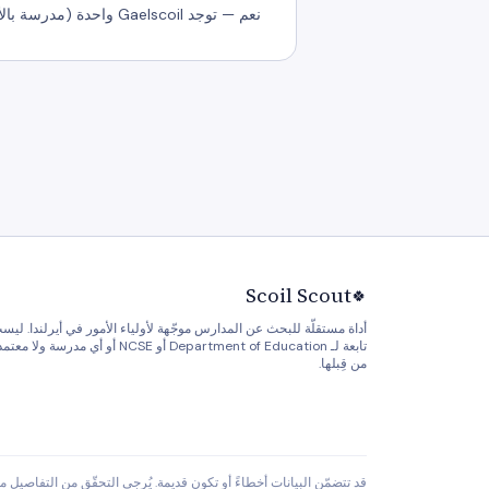
نعم — توجد Gaelscoil واحدة (مدرسة بالأيرلندية بالكامل) في A85. استخدم تصفية Gaelscoil في صفحة البحث لمشاهدتها في جميع أنحاء البلاد.
Scoil Scout
🍀
أداة مستقلّة للبحث عن المدارس موجّهة لأولياء الأمور في أيرلندا. ليس
تابعة لـ Department of Education أو NCSE أو أي مدرسة ولا مع
من قِبلها.
قد تتضمّن البيانات أخطاءً أو تكون قديمة. يُرجى التحقّق من التفاصيل 